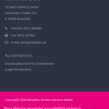
TECHNO-SERVICE GmbH
Detmolder Straße 515
D-33605 Bielefeld
Telefon: 0521-924440
Fax: 0521-207432
E-Mail:
info@metaflux.de
Kundenbereich
Downloadbereich für Datenblätter
(Login für Kunden)
Copyright 2026 Metaflux Techno-Service GmbH.
Datenschutz
Impressum
Diese Website verwendet ausschließlich technisch