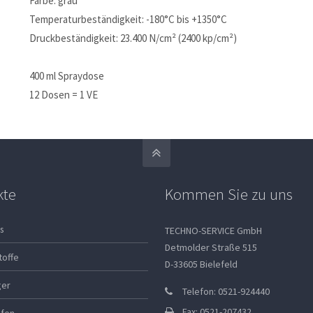
Farbe: grau
Temperaturbeständigkeit: -180°C bis +1350°C
Druckbeständigkeit: 23.400 N/cm² (2400 kp/cm²)
400 ml Spraydose
12 Dosen = 1 VE
kte
Kommen Sie zu uns
s
TECHNO-SERVICE GmbH
Detmolder Straße 515
toffe
D-33605 Bielefeld
ger
Telefon: 0521-924440
Fax: 0521-207432