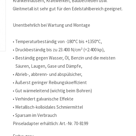
Krankenhäusern, Kraftwerken, Baubetrieben usw.
Gleitmetall ist sehr gut für den Edelstahlbereich geeignet.
Unentbehrlich bei Wartung und Montage
• Temperaturbeständig von -180°C bis +1350°C,
• Druckbeständig bis zu 23.400 N/cm² (=2.400 kp),
• Beständig gegen Wasser, Öl, Benzin und die meisten
Säuren, Laugen, Gase und Dämpfe,
• Abrieb-, abbrenn- und abspülsicher,
• Äußerst geringer Reibungskoeffizient
• Gut wärmeleitend (wichtig beim Bohren)
• Verhindert galvanische Effekte
• Metallisch-kolloidales Schmiermittel
• Sparsam im Verbrauch
Pinseladapter erhältlich: Art.-Nr. 70-8199