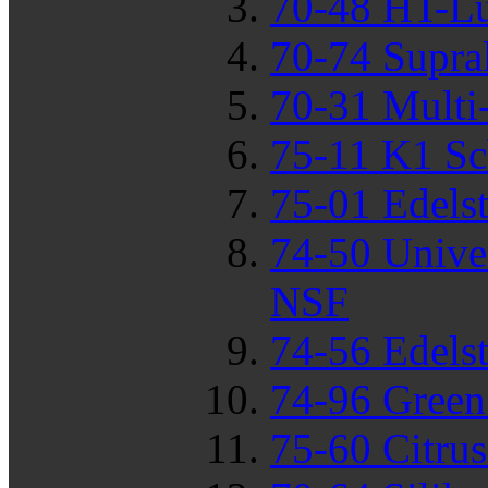
70-48 HT-L
70-74 Supra
70-31 Multi
75-11 K1 Sc
75-01 Edels
74-50 Unive
NSF
74-56 Edels
74-96 Green
75-60 Citru