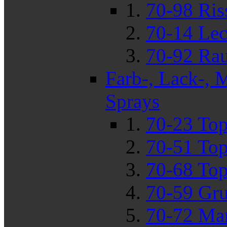
70-98 Ris
70-14 Lec
70-92 Rau
Farb-, Lack-, 
Sprays
70-23 To
70-51 Top
70-68 Top
70-59 Gru
70-72 Mar