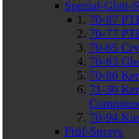
Spezial-Gleit-
70-87 PT
70-77 PT
70-65 Cry
70-83 Gle
70-86 Ke
71-30 Ker
Compoun
70-94 Kun
Prüf-Sprays