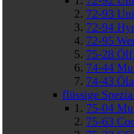
72-92 Uni
72-93 Uni
72-94 Hyd
72-95 Wer
75-28 Ölf
74-44 Mul
74-43 Öla
flüssige Spezi
75-04 Mu
75-63 Coo