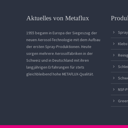
Aktuelles von Metaflux
Produ
Spray
1955 begann in Europa der Siegeszug der
neuen Aerosol-Technologie mit dem Aufbau
Klebs
der ersten Spray-Produktionen. Heute
sorgen mehrere Aerosolfabriken in der
Reini
Schweiz und in Deutschland mit ihren
Schle
langjährigen Erfahrungen für stets
gleichbleibend hohe METAFLUX-Qualität.
Schw
NSF-P
Green