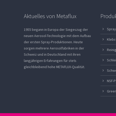
Aktuelles von Metaflux
Produ
Spray
1955 begann in Europa der Siegeszug der
neuen Aerosol-Technologie mit dem Aufbau
Klebs
der ersten Spray-Produktionen. Heute
sorgen mehrere Aerosolfabriken in der
Reini
Schweiz und in Deutschland mit ihren
Schle
langjährigen Erfahrungen für stets
gleichbleibend hohe METAFLUX-Qualität.
Schw
NSF-P
Green