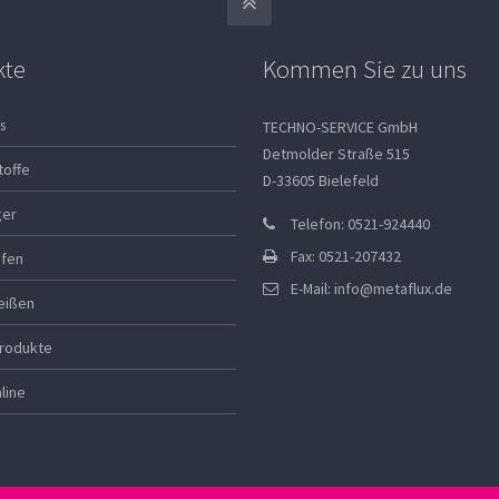
kte
Kommen Sie zu uns
s
TECHNO-SERVICE GmbH
Detmolder Straße 515
toffe
D-33605 Bielefeld
ger
Telefon: 0521-924440
Fax: 0521-207432
ifen
E-Mail:
info@metaflux.de
eißen
rodukte
line