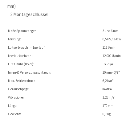
mm)
2 Montageschlüssel
Maße Spannzangen:
3 und 6 mm
Leistung:
0,5 PS / 370 W
Luftverbrauch im Leerlauf:
113 l/min
Leerlaufdrehzahl:
12.000 U/min
Luftzufuhr (BSPT):
IG R1/4
Innen-Ø Versorgungsschlauch:
10 mm - 3/8"
Max. Betriebsdruck:
6,2 bar"
Geräuschpegel:
84 dBA
Vibrationen:
1,25 m/s²
Länge:
170 mm
Gewicht:
0,7 Kg