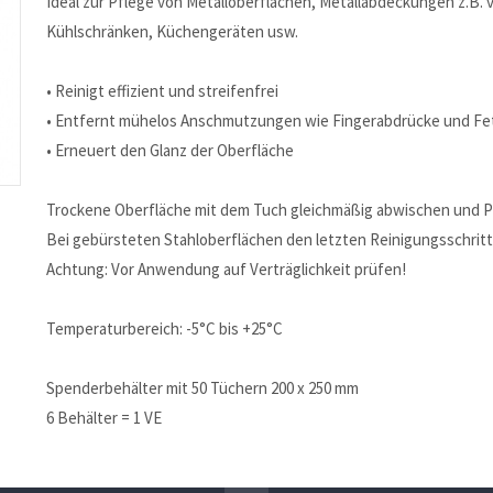
Ideal zur Pflege von Metalloberflächen, Metallabdeckungen z.B.
Kühlschränken, Küchengeräten usw.
• Reinigt effizient und streifenfrei
• Entfernt mühelos Anschmutzungen wie Fingerabdrücke und Fe
• Erneuert den Glanz der Oberfläche
Trockene Oberfläche mit dem Tuch gleichmäßig abwischen und Pf
Bei gebürsteten Stahloberflächen den letzten Reinigungsschritt
Achtung: Vor Anwendung auf Verträglichkeit prüfen!
Temperaturbereich: -5°C bis +25°C
Spenderbehälter mit 50 Tüchern 200 x 250 mm
6 Behälter = 1 VE