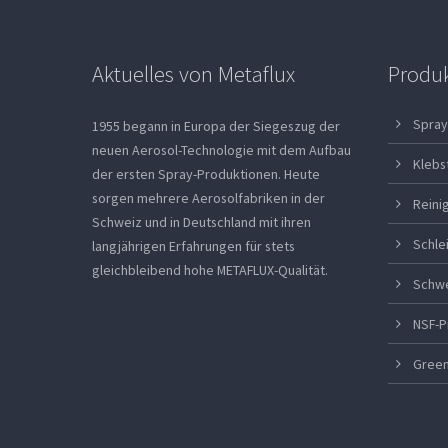
Aktuelles von Metaflux
Produ
Spray
1955 begann in Europa der Siegeszug der
neuen Aerosol-Technologie mit dem Aufbau
Klebs
der ersten Spray-Produktionen. Heute
sorgen mehrere Aerosolfabriken in der
Reini
Schweiz und in Deutschland mit ihren
Schle
langjährigen Erfahrungen für stets
gleichbleibend hohe METAFLUX-Qualität.
Schw
NSF-P
Green