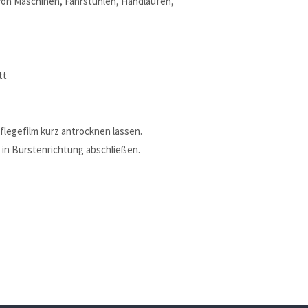
 von Maschinen, Fahrstühlen, Handläufen,
tt
legefilm kurz antrocknen lassen.
 in Bürstenrichtung abschließen.