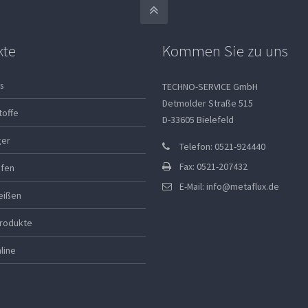
kte
Kommen Sie zu uns
s
TECHNO-SERVICE GmbH
Detmolder Straße 515
toffe
D-33605 Bielefeld
ger
Telefon: 0521-924440
Fax: 0521-207432
ifen
E-Mail:
info@metaflux.de
eißen
rodukte
line