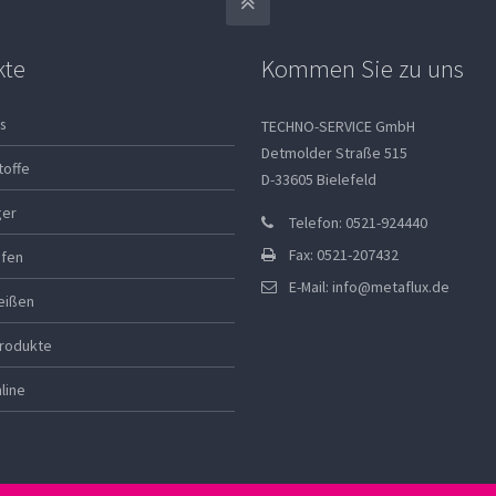
kte
Kommen Sie zu uns
s
TECHNO-SERVICE GmbH
Detmolder Straße 515
toffe
D-33605 Bielefeld
ger
Telefon: 0521-924440
Fax: 0521-207432
ifen
E-Mail:
info@metaflux.de
eißen
rodukte
line