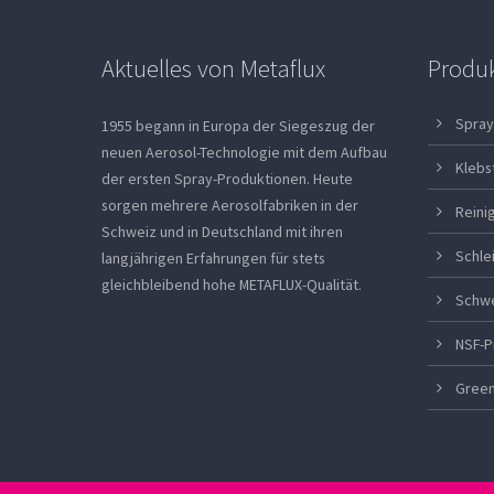
Aktuelles von Metaflux
Produ
Spray
1955 begann in Europa der Siegeszug der
neuen Aerosol-Technologie mit dem Aufbau
Klebs
der ersten Spray-Produktionen. Heute
sorgen mehrere Aerosolfabriken in der
Reini
Schweiz und in Deutschland mit ihren
Schle
langjährigen Erfahrungen für stets
gleichbleibend hohe METAFLUX-Qualität.
Schw
NSF-P
Green