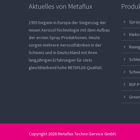
Aktuelles von Metaflux
Produ
Spray
1955 begann in Europa der Siegeszug der
neuen Aerosol-Technologie mit dem Aufbau
Klebs
der ersten Spray-Produktionen. Heute
sorgen mehrere Aerosolfabriken in der
Reini
Schweiz und in Deutschland mit ihren
Schle
langjährigen Erfahrungen für stets
gleichbleibend hohe METAFLUX-Qualität.
Schw
NSF-P
Green
Copyright 2026 Metaflux Techno-Service GmbH.