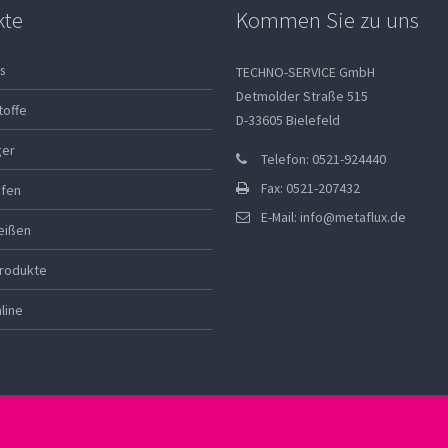
kte
Kommen Sie zu uns
s
TECHNO-SERVICE GmbH
Detmolder Straße 515
toffe
D-33605 Bielefeld
ger
Telefon: 0521-924440
Fax: 0521-207432
ifen
E-Mail:
info@metaflux.de
eißen
rodukte
line