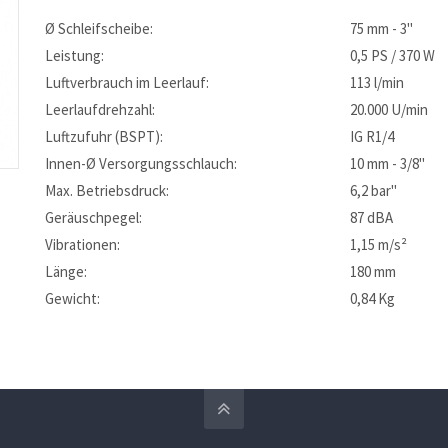
Ø Schleifscheibe:
75 mm - 3"
Leistung:
0,5 PS / 370 W
Luftverbrauch im Leerlauf:
113 l/min
Leerlaufdrehzahl:
20.000 U/min
Luftzufuhr (BSPT):
IG R1/4
Innen-Ø Versorgungsschlauch:
10 mm - 3/8"
Max. Betriebsdruck:
6,2 bar"
Geräuschpegel:
87 dBA
Vibrationen:
1,15 m/s²
Länge:
180 mm
Gewicht:
0,84 Kg