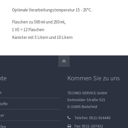
Optimale Verarbeitungstemperatur 15 - 25°C.
Flaschen zu 500 ml und 250 ml,
1 VE = 12 Flaschen
Kanister mit 5 Litern und 10 Litern
kte
Kommen Sie zu uns
s
TECHNO-SERVICE GmbH
Detmolder Straße 515
toffe
D-33605 Bielefeld
ger
Telefon: 0521-924440
Fax: 0521-207432
ifen