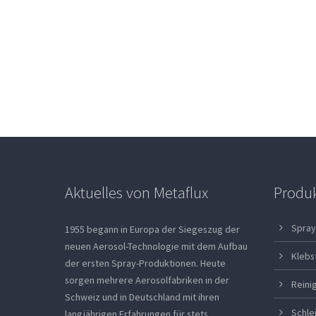
Aktuelles von Metaflux
Produ
Spray
1955 begann in Europa der Siegeszug der
neuen Aerosol-Technologie mit dem Aufbau
Klebs
der ersten Spray-Produktionen. Heute
sorgen mehrere Aerosolfabriken in der
Reini
Schweiz und in Deutschland mit ihren
Schle
langjährigen Erfahrungen für stets