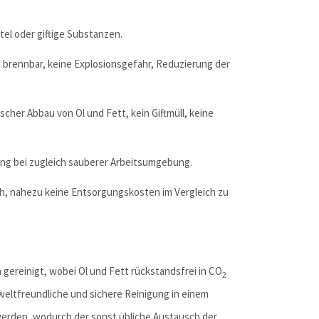
el oder giftige Substanzen.
t brennbar, keine Explosionsgefahr, Reduzierung der
cher Abbau von Öl und Fett, kein Giftmüll, keine
ng bei zugleich sauberer Arbeitsumgebung.
h, nahezu keine Entsorgungskosten im Vergleich zu
 gereinigt, wobei Öl und Fett rückstandsfrei in CO
2
eltfreundliche und sichere Reinigung in einem
erden, wodurch der sonst übliche Austausch der