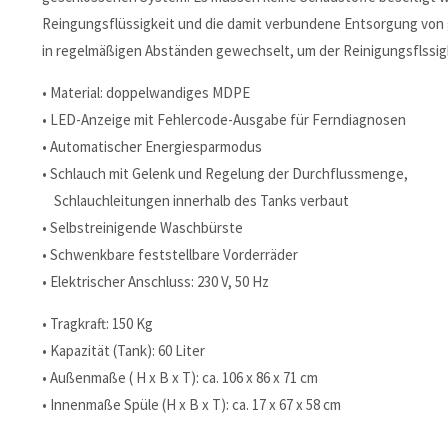
Reingungsflüssigkeit und die damit verbundene Entsorgung von gif
in regelmäßigen Abständen gewechselt, um der Reinigungsflssig
• Material: doppelwandiges MDPE
• LED-Anzeige mit Fehlercode-Ausgabe für Ferndiagnosen
• Automatischer Energiesparmodus
• Schlauch mit Gelenk und Regelung der Durchflussmenge,
Schlauchleitungen innerhalb des Tanks verbaut
• Selbstreinigende Waschbürste
• Schwenkbare feststellbare Vorderräder
• Elektrischer Anschluss: 230 V, 50 Hz
• Tragkraft: 150 Kg
• Kapazität (Tank): 60 Liter
• Außenmaße ( H x B x T): ca. 106 x 86 x 71 cm
• Innenmaße Spüle (H x B x T): ca. 17 x 67 x 58 cm