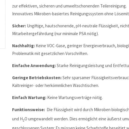
zur effektiven, sicheren und umweltschonenden Teilereinigung.
Innovatives Mikroben-basiertes Reinigungssystem ohne Lösemitt
Sicher:
Ungiftige, hautschonende, pH-neutrale Flüssigkeit, nich
Mitarbeitergefährdung (nur minimale PSA nötig).
Nachhaltig:
Keine VOC-Gase, geringer Energieverbrauch, biologis
Problematik mit gesetzlichen Vorschriften.
Einfache Anwendung:
Starke Reinigungsleistung und Entfettu
Geringe Betriebskosten:
Sehr sparsamer Flüssigkeitsverbrauc
Kaltreiniger- oder herkömmlichen Waschtischen.
Einfach Wartung:
Keine Wartungsverträge nötig.
Funktionsweise:
Die Flüssigkeit wird durch Mikroben biologisch
und H
O umgewandelt werden. Dies ermöglicht eine äußerst umw
2
geschlossenen System: Es müssen keine Schadstoffe beseitigt w