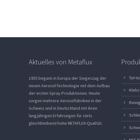
Aktuelles von Metaflux
Produ
Spray
1955 begann in Europa der Siegeszug der
neuen Aerosol-Technologie mit dem Aufbau
Klebs
der ersten Spray-Produktionen. Heute
sorgen mehrere Aerosolfabriken in der
Reini
Schweiz und in Deutschland mit ihren
Schle
langjährigen Erfahrungen für stets
gleichbleibend hohe METAFLUX-Qualität.
Schw