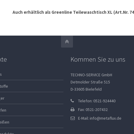
Auch erhältlich als Greenline Teilewaschtisch XL (Art.Nr.
kte
Kommen Sie zu uns
s
TECHNO-SERVICE GmbH
Detmolder Straße 515
toffe
D-33605 Bielefeld
ger
Telefon: 0521-924440
Fax: 0521-207432
ifen
E-Mail:
info@metaflux.de
eißen