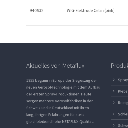
94-2932
WIG-Elektrode Celan (pink)
Aktuelles von Metaflux
Produ
Spray
1955 begann in Europa der Siegeszug der
neuen Aerosol-Technologie mit dem Aufbau
Klebs
der ersten Spray-Produktionen. Heute
sorgen mehrere Aerosolfabriken in der
Reini
Schweiz und in Deutschland mit ihren
Schle
langjährigen Erfahrungen für stets
gleichbleibend hohe METAFLUX-Qualität.
Schw