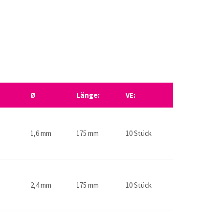
Ø
Länge:
VE:
1,6 mm
175 mm
10 Stück
2,4 mm
175 mm
10 Stück