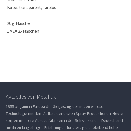
Farbe: transparent/ farblos
20 g-Flasche
1 VE= 25 Flaschen
Aktuelles von Metaflux
1955 begann in Europa der Siegeszug der neuen Aerosol-
Technologie mit dem Aufbau der ersten Spray-Produktionen. Heute
sorgen mehrere Aerosolfabriken in der Schweiz und in Deutschland
mit ihren langjährigen Erfahrungen für stets gleichbleibend hohe