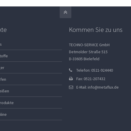
kte
Kommen Sie zu uns
s
TECHNO-SERVICE GmbH
Detmolder Straße 515
toffe
D-33605 Bielefeld
ger
Telefon: 0521-924440
Fax: 0521-207432
ifen
E-Mail:
info@metaflux.de
eißen
rodukte
line