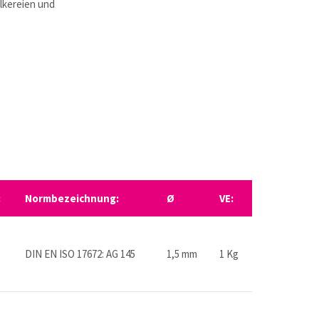
lkereien und
:
Normbezeichnung:
Ø
VE:
DIN EN ISO 17672: AG 145
1,5 mm
1 Kg