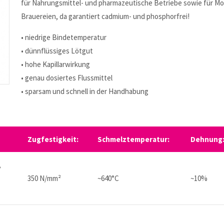
für Nahrungsmittel- und pharmazeutische Betriebe sowie für Mo
Brauereien, da garantiert cadmium- und phosphorfrei!
• niedrige Bindetemperatur
• dünnflüssiges Lötgut
• hohe Kapillarwirkung
• genau dosiertes Flussmittel
• sparsam und schnell in der Handhabung
Zugfestigkeit:
Schmelztemperatur:
Dehnung
,
350 N/mm²
~640°C
~10%