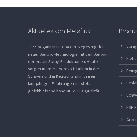
Aktuelles von Metaflux
Produ
Spray
1955 begann in Europa der Siegeszug der
neuen Aerosol-Technologie mit dem Aufbau
Klebs
der ersten Spray-Produktionen. Heute
sorgen mehrere Aerosolfabriken in der
Reini
Schweiz und in Deutschland mit ihren
Schle
langjährigen Erfahrungen für stets
gleichbleibend hohe METAFLUX-Qualität.
Schw
NSF-P
Green