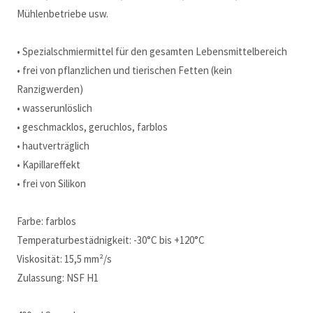
Mühlenbetriebe usw.
• Spezialschmiermittel für den gesamten Lebensmittelbereich
• frei von pflanzlichen und tierischen Fetten (kein
Ranzigwerden)
• wasserunlöslich
• geschmacklos, geruchlos, farblos
• hautverträglich
• Kapillareffekt
• frei von Silikon
Farbe: farblos
Temperaturbestädnigkeit: -30°C bis +120°C
Viskosität: 15,5 mm²/s
Zulassung: NSF H1